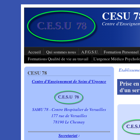
Aller au contenu principal
CESU 7
Centre d'Enseignem
Accueil
Qui sommes nous
A.F.G.S.U.
Formation Personnel 
Formations Qualité de vie au travail
L’urgence Médico Psychol
Etablisseme
CESU 78
Centre d'Enseignement de Soins d'Urgence
Prise en
d'un ser
SAMU 78 - Centre Hospitalier de Versailles
177 rue de Versailles
78190 Le Chesnay
Secretariat
: