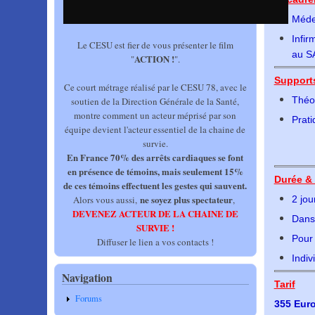
Méde
Infir
Le CESU est fier de vous présenter le film
au S
ACTION !
"
".
Support
Ce court métrage réalisé par le CESU 78, avec le
Théor
soutien de la Direction Générale de la Santé,
montre comment un acteur méprisé par son
Prati
équipe devient l'acteur essentiel de la chaine de
survie.
En France 70% des arrêts cardiaques se font
en présence de témoins, mais seulement 15%
Durée &
de ces témoins effectuent les gestes qui sauvent.
ne soyez plus spectateur
2
jou
Alors vous aussi,
,
DEVENEZ ACTEUR DE LA CHAINE DE
Dans
SURVIE !
Pour 
Diffuser le lien a vos contacts !
Indiv
Navigation
Tarif
Forums
355 Euro