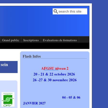
Recherche
Formulaire de recherche
Grand public
Inscriptions
Evaluations de formations
Flash Infos
 sein
FGSU ni
A
veau 2
20 - 21 & 22 octobre 2026
26 -27 & 30 novembre 2026
04 - 05 & 06
JANVIER 2027