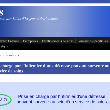
8
ent des Soins d'Urgences des Yvelines
Petite Enfance
Entreprises
Etablissements de soins
Formations spécifiques
ogique
nts de soins
>
 charge par l'infirmier d'une détresse pouvant survenir au
vice de soins
Prise en charge par l'infirmier d'une détresse
pouvant survenir au sein d'un service de soins