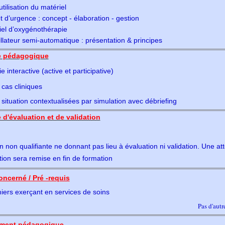
utilisation du matériel
t d’urgence : concept - élaboration - gestion
iel d’oxygénothérapie
illateur semi-automatique : présentation & principes
 pédagogique
 interactive (active et participative)
cas cliniques
situation contextualisées par simulation avec débriefing
d'évaluation et de validation
 non qualifiante ne donnant pas lieu à évaluation ni validation. Une att
ion sera remise en fin de formation
oncerné / Pré -requis
miers exerçant en services de soins
Pas d'autr
ment pédagogique