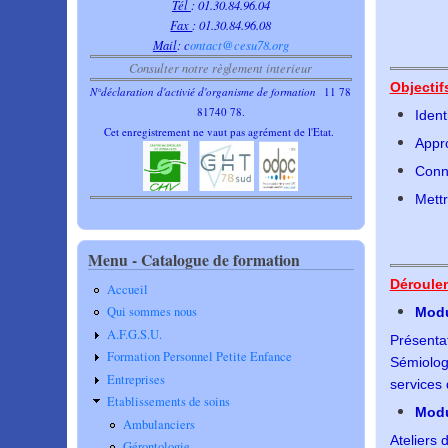
Tél
: 01.30.84.96.04
Fax
: 01.30.84.96.08
Mail
:
c
ontact@cesu78.org
Consulter notre règlement interieur
Objectif
N°déclaration d'activié d'organisme de formation
11 78
81740 78.
Ident
Cet enregistrement ne vaut pas agrément de l'Etat.
Appro
Conna
Mettr
Menu - Catalogue de formation
Déroulem
Accueil
Qui sommes nous
Modu
A.F.G.S.U.
Présentat
Formation Personnel Petite Enfance
Sémiolog
Entreprises
services 
Etablissements de soins
Modu
Ambulanciers
Ateliers 
Gérontologie