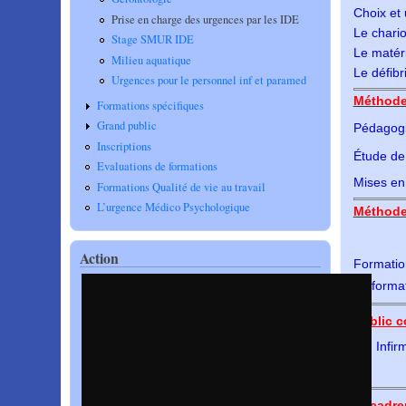
Choix et 
Prise en charge des urgences par les IDE
Le chario
Stage SMUR IDE
Le matér
Milieu aquatique
Le défibr
Urgences pour le personnel inf et paramed
Méthode
Formations spécifiques
Grand public
Pédagogie
Inscriptions
Étude de 
Evaluations de formations
Mises en 
Formations Qualité de vie au travail
L’urgence Médico Psychologique
Méthode 
Action
Formation
de format
Public c
Infir
Encadre