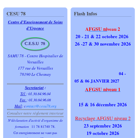
CESU 78
Flash Infos
Centre d'Enseignement de Soins
d'Urgence
FGSU ni
A
veau 2
20 - 21 & 22 octobre 2026
26 -27 & 30 novembre 2026
SAMU 78 - Centre Hospitalier de
Versailles
177 rue de Versailles
04 -
78190 Le Chesnay
05 & 06 JANVIER 2027
Secretariat
:
AFGSU niveau 1
Tél
: 01.30.84.96.04
Fax
: 01.30.84.96.08
15 & 16 décembre 2026
Mail
:
c
ontact@cesu78.org
Consulter notre règlement interieur
Recyclage AFGSU niveau 2
N°déclaration d'activié d'organisme de
23 septembre 2026
formation
11 78 81740 78.
19 octobre 2026
Cet enregistrement ne vaut pas