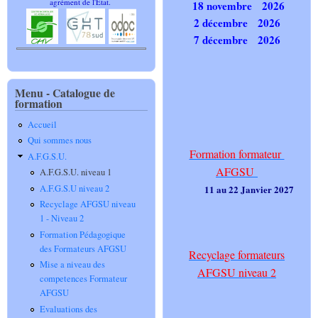
agrément de l'Etat.
18 novembre 2026
2 décembre 2026
7 décembre 2026
Menu - Catalogue de
formation
Accueil
Qui sommes nous
Formation formateur
A.F.G.S.U.
AFGSU
A.F.G.S.U. niveau 1
A.F.G.S.U niveau 2
11 au 22 Janvier 2027
Recyclage AFGSU niveau
1 - Niveau 2
Formation Pédagogique
des Formateurs AFGSU
Recyclage formateurs
Mise a niveau des
AFGSU niveau 2
competences Formateur
AFGSU
Evaluations des