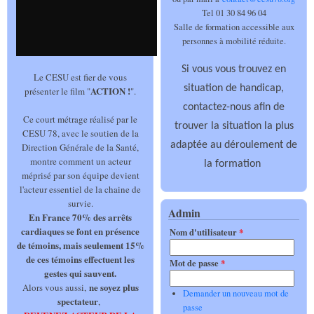
Tel 01 30 84 96 04
Salle de formation accessible aux
personnes à mobilité réduite.
Si vous vous trouvez en
Le CESU est fier de vous
situation de handicap,
ACTION !
présenter le film "
".
contactez-nous afin de
Ce court métrage réalisé par le
trouver la situation la plus
CESU 78, avec le soutien de la
adaptée au déroulement de
Direction Générale de la Santé,
montre comment un acteur
la formation
méprisé par son équipe devient
l'acteur essentiel de la chaine de
survie.
Admin
En France 70% des arrêts
cardiaques se font en présence
Nom d'utilisateur
*
de témoins, mais seulement 15%
de ces témoins effectuent les
Mot de passe
*
gestes qui sauvent.
ne soyez plus
Alors vous aussi,
Demander un nouveau mot de
spectateur
,
passe