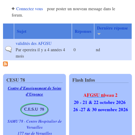
Connectez vous
pour poster un nouveau message dans le
forum.
Dernière réponse
Sujet
Réponses
validités des AFGSU
Sujet normal
Par
epereira
il y a 4 années 4
0
nd
mois
CESU 78
Flash Infos
Centre d'Enseignement de Soins
d'Urgence
FGSU ni
A
veau 2
20 - 21 & 22 octobre 2026
26 -27 & 30 novembre 2026
SAMU 78 - Centre Hospitalier de
Versailles
177 rue de Versailles