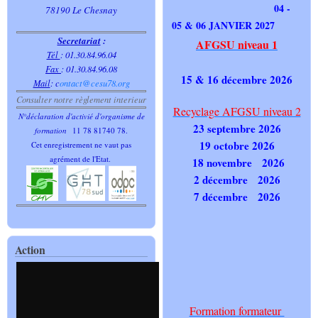
04 -
78190 Le Chesnay
05 & 06 JANVIER 2027
Secretariat
:
AFGSU niveau 1
Tél
: 01.30.84.96.04
Fax
: 01.30.84.96.08
15 & 16 décembre 2026
Mail
:
c
ontact@cesu78.org
Consulter notre règlement interieur
Recyclage AFGSU niveau 2
N°déclaration d'activié d'organisme de
23 septembre 2026
formation
11 78 81740 78.
19 octobre 2026
Cet enregistrement ne vaut pas
agrément de l'Etat.
18 novembre 2026
2 décembre 2026
7 décembre 2026
Action
Formation formateur