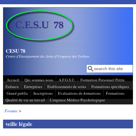
Aller au contenu principal
CESU 78
Centre d'Enseignement des Soins d'Urgences des Yvelines
Recherche
Formulaire de
recherche
Accueil
Qui sommes nous
A.F.G.S.U.
Formation Personnel Petite
Enfance
Entreprises
Etablissements de soins
Formations spécifiques
Grand public
Inscriptions
Evaluations de formations
Formations
Qualité de vie au travail
L’urgence Médico Psychologique
Forums
>
veille légale