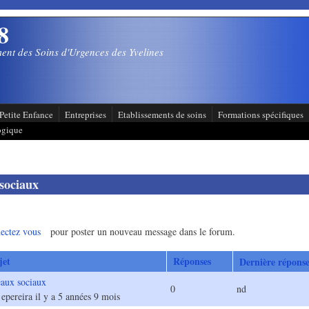
8
ent des Soins d'Urgences des Yvelines
Petite Enfance
Entreprises
Etablissements de soins
Formations spécifiques
ogique
sociaux
ectez vous
pour poster un nouveau message dans le forum.
jet
Réponses
Dernière répons
eaux sociaux
l
0
nd
r
epereira
il y a 5 années 9 mois