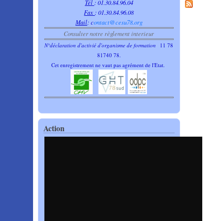
Tél
: 01.30.84.96.04
Fax
: 01.30.84.96.08
Mail
:
c
ontact@cesu78.org
Consulter notre règlement interieur
N°déclaration d'activié d'organisme de formation
11 78
81740 78.
Cet enregistrement ne vaut pas agrément de l'Etat.
Action