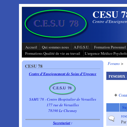
Aller au contenu principal
CESU 7
Centre d'Enseignem
Accueil
Qui sommes nous
A.F.G.S.U.
Formation Personnel 
Formations Qualité de vie au travail
L’urgence Médico Psychol
Forums
>
CESU 78
Centre d'Enseignement de Soins d'Urgence
reseaux 
Conn
SAMU 78 - Centre Hospitalier de Versailles
177 rue de Versailles
Su
78190 Le Chesnay
res
Sujet norma
Pa
Secretariat
: